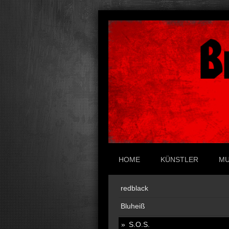
HOME
KÜNSTLER
MU
redblack
Bluheiß
S.O.S.