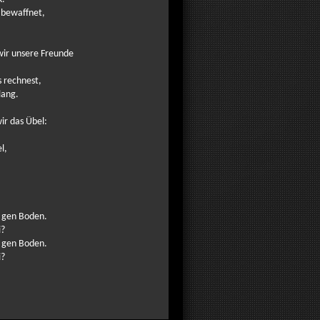
e bewaffnet,
 wir unsere Freunde
s rechnest,
lang.
r das Übel:
l,
n gen Boden.
i?
n gen Boden.
i?