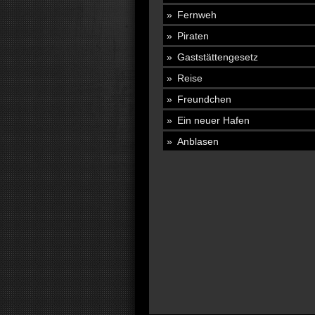
Fernweh
Piraten
Gaststättengesetz
Reise
Freundchen
Ein neuer Hafen
Anblasen